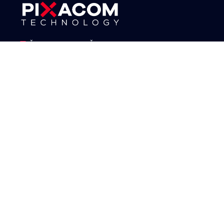
IČO: 06864244, DIČ: CZ06864244
17. listopadu 1230/8a, 779 00 Olomouc
588 000 624
office@pixacom.cz
© All Copyright 2024 by PIXACOM TECHNOLOGY s.r.o.