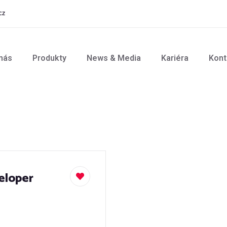
cz
nás
Produkty
News & Media
Kariéra
Kont
eloper