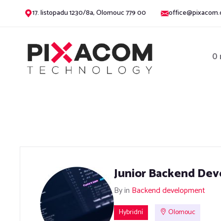
17. listopadu 1230/8a, Olomouc 779 00
office@pixacom.
O 
Junior Backend Dev
By
in
Backend development
Hybridní
Olomouc