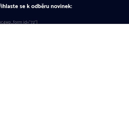
řihlaste se k odběru novinek:
c4wp_form id="72"]
Ochrana osobních údajů