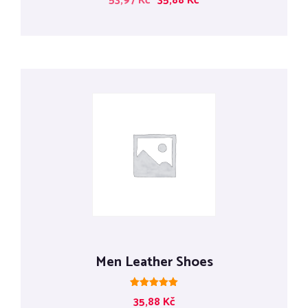
53,97
Kč
35,88
Kč
4.00
z 5
Men Leather Shoes
Hodnocení
35,88
Kč
5.00