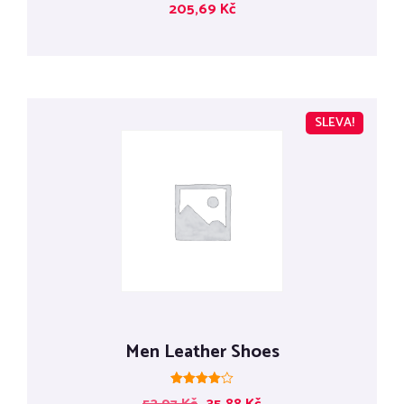
205,69
Kč
5.00
z 5
SLEVA!
Men Leather Shoes
Hodnocení