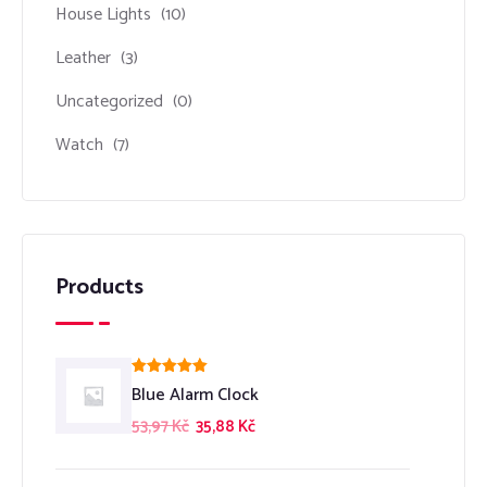
House Lights
(10)
Leather
(3)
Uncategorized
(0)
Watch
(7)
Products
Hodnocení
Blue Alarm Clock
5.00
z 5
53,97
Kč
35,88
Kč