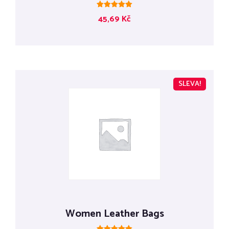
Hodnocení
45,69
Kč
5.00
z 5
SLEVA!
Women Leather Bags