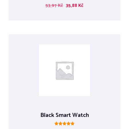
Hodnocení
53,97
Kč
35,88
Kč
5.00
z 5
Black Smart Watch
Hodnocení