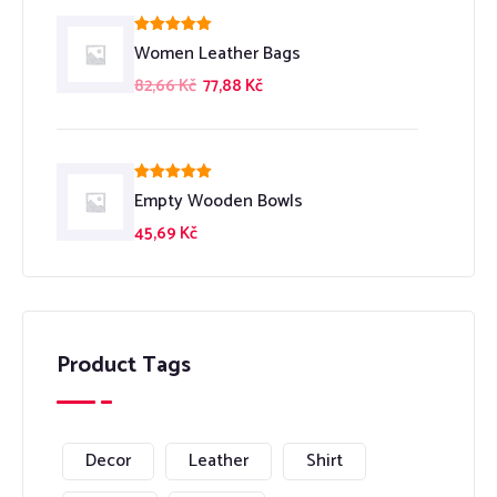
Hodnocení
Women Leather Bags
5.00
z 5
82,66
Kč
77,88
Kč
Hodnocení
Empty Wooden Bowls
5.00
z 5
45,69
Kč
Product Tags
Decor
Leather
Shirt