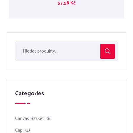
57,58
Kč
5.00
z 5
Categories
Canvas Basket
(8)
Cap
(4)