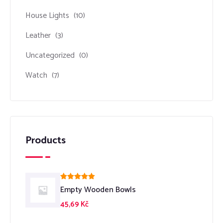
House Lights
(10)
Leather
(3)
Uncategorized
(0)
Watch
(7)
Products
Hodnocení
Empty Wooden Bowls
5.00
z 5
45,69
Kč