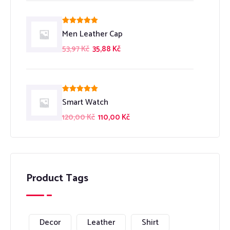
Hodnocení
Men Leather Cap
5.00
z 5
53,97
Kč
35,88
Kč
Hodnocení
Smart Watch
5.00
z 5
120,00
Kč
110,00
Kč
Product Tags
Decor
Leather
Shirt