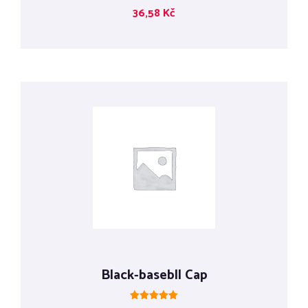
Hodnocení
36,58
Kč
5.00
z 5
Black-basebll Cap
Hodnocení