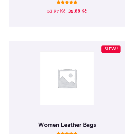
Hodnocení
53,97
Kč
35,88
Kč
5.00
z 5
SLEVA!
Women Leather Bags