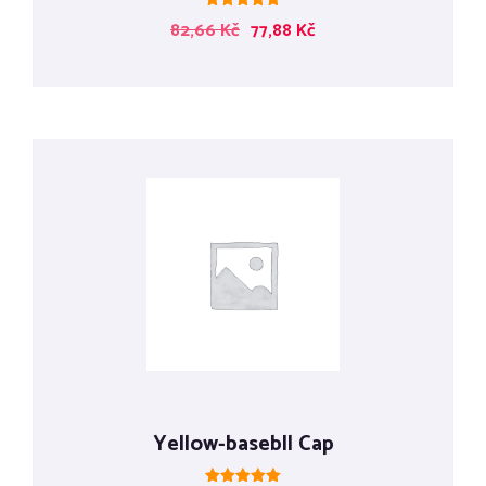
Hodnocení
82,66
Kč
77,88
Kč
5.00
z 5
Yellow-basebll Cap